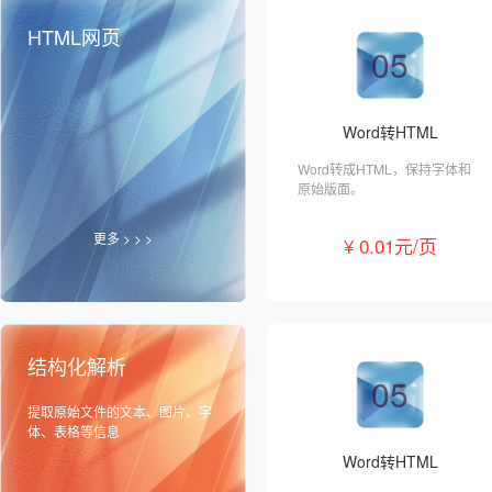
HTML网页
05
Word转HTML
Word转成HTML，保持字体和
原始版面。
更多 > > >
¥ 0.01元/页
结构化解析
05
提取原始文件的文本、图片、字
体、表格等信息
Word转HTML