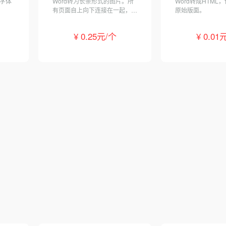
持字体
Word转为长条形式的图片。所
Word转成HTML
有页面自上向下连接在一起，可
原始版面。
智能去除页间空白。最多支
持 50 页。
¥ 0.25元/个
¥ 0.01