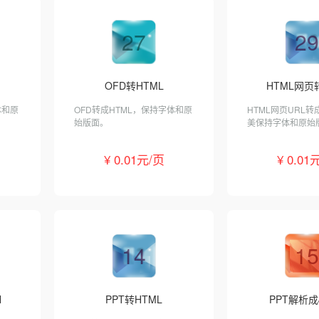
27
29
OFD转HTML
HTML网页转
体和原
OFD转成HTML，保持字体和原
HTML网页URL转
始版面。
美保持字体和原始
¥ 0.01元/页
¥ 0.01
14
15
N
PPT转HTML
PPT解析成