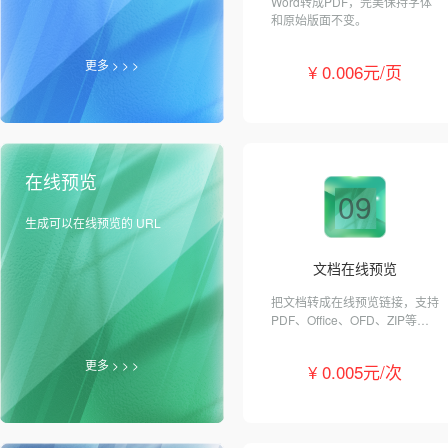
Word转成PDF，完美保持字体
和原始版面不变。
更多 > > >
¥ 0.006元/页
在线预览
09
生成可以在线预览的 URL
文档在线预览
把文档转成在线预览链接，支持
PDF、Office、OFD、ZIP等格
式。
更多 > > >
¥ 0.005元/次