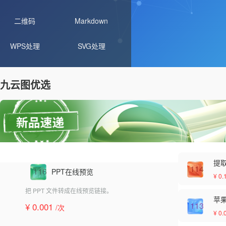
二维码
Markdown
WPS处理
SVG处理
九云图优选
提
114
116
PPT在线预览
¥ 0.
把 PPT 文件转成在线预览链接。
苹果 
113
¥ 0.001
/次
¥ 0.