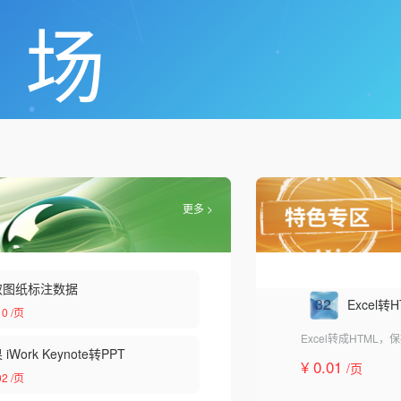
场
更多 >
取图纸标注数据
32
Excel转
10
/页
Excel转成HTML
iWork Keynote转PPT
¥ 0.01
/页
02
/页