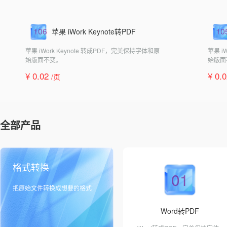
106
10
苹果 iWork Keynote转PDF
苹果 iWork Keynote 转成PDF，完美保持字体和原
苹果 i
始版面不变。
始版面
¥ 0.02
¥ 0.
/页
全部产品
格式转换
01
把原始文件转换成想要的格式
Word转PDF