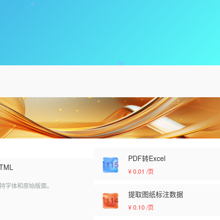
PDF转Excel
115
HTML
¥ 0.01
/页
，保持字体和原始版面。
提取图纸标注数据
114
¥ 0.10
/页