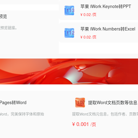
苹果 iWork Keynote转PPT
113
¥ 0.02
/页
预览
在线预览链接。
苹果 iWork Numbers转Excel
112
¥ 0.02
/页
107
 Pages转Word
提取Word文档页数等信息
转成Word，完美保持字体和原始
提取Word文档元信息，包括作者、页数
¥ 0.001
/页