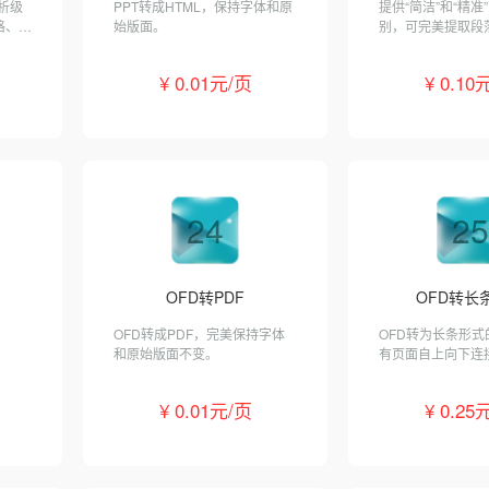
解析级
PPT转成HTML，保持字体和原
提供“简洁”和“精准
格、图
始版面。
别，可完美提取段
片、字体、颜色等
¥ 0.01元/页
¥ 0.10
24
25
OFD转PDF
OFD转长
OFD转成PDF，完美保持字体
OFD转为长条形式
和原始版面不变。
有页面自上向下连
智能去除页间空白
持 50 页。
¥ 0.01元/页
¥ 0.25