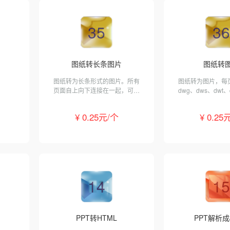
35
36
图纸转长条图片
图纸转
图纸转为长条形式的图片。所有
图纸转为图片，每
页面自上向下连接在一起，可智
dwg、dws、dwt、
能去除页间空白。支持dwg、
式。
dws、dwt、dxf和pdf格式。
¥ 0.25元/个
¥ 0.25
14
15
PPT转HTML
PPT解析成