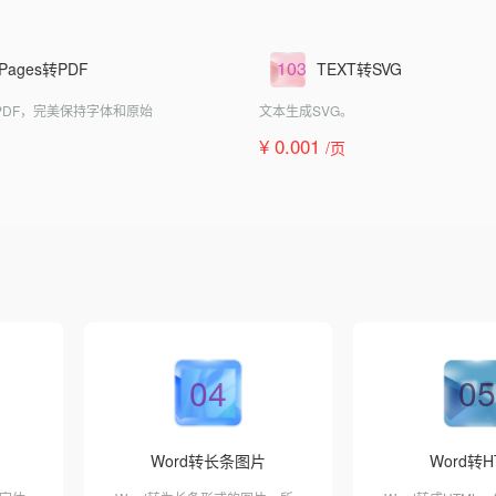
103
 Pages转PDF
TEXT转SVG
s转成PDF，完美保持字体和原始
文本生成SVG。
¥ 0.001
/页
04
05
Word转长条图片
Word转H