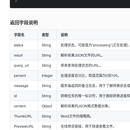
返回字段说明
字段名
类型
说明
status
String
处理状态，可能值为“processing”(正在处理)、“fi
result
String
解析结果JSON文件的URL。
query_url
String
用来查询处理状态的URL。
percent
Integer
处理进度百分比，取值范围为0到100。
message
String
服务端返回的备注信息，用于了解转换状态
id
String
转换任务的唯一标识符，用于跟踪转换进度
content
Object
解析结果的JSON格式数据对象。
ThumbURL
String
Word文件的缩略图。
PreviewURL
String
在线预览链接，用于快速查看文件。