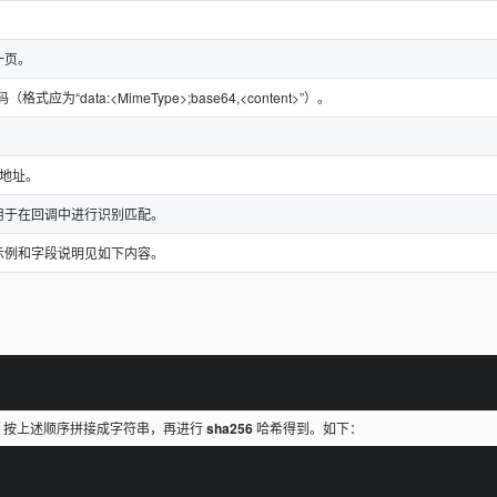
一页。
式应为“data:<MimeType>;base64,<content>”）。
础地址。
用于在回调中进行识别匹配。
示例和字段说明见如下内容。
，按上述顺序拼接成字符串，再进行
sha256
哈希得到。如下：