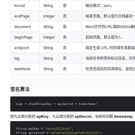
format
String
是
输出格式：json。
endPage
Integer
否
结束页面，默认值为文档最后
document
String
是
Word文件的URL或BASE64编码（格
beginPage
Integer
否
起始页面，默认值为1。
endpoint
String
否
指定生成 URL 时的域名或基
tag
String
否
当前任务附带的标记信息，可
webHook
String
否
任务完成后的回调地址，返回
签名算法
用九云图分配的
apiKey
、九云图分配的
apiSecret
，当前时间戳
timestamp
String apiKey = 
"xyzxy2121zxyz"
;

String apiSecret = 
"efcefcef1121cefcefc1212121"
;
