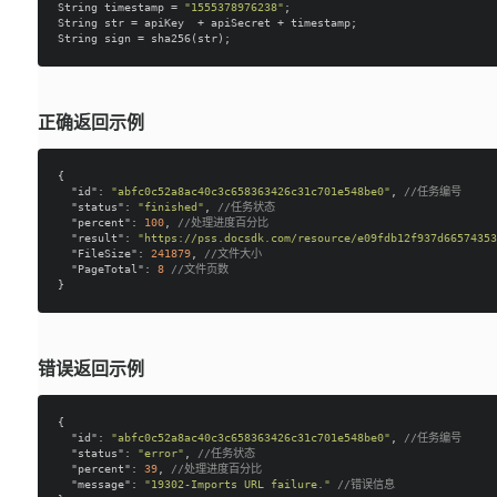
String timestamp = 
"1555378976238"
;

String str = apiKey  + apiSecret + timestamp;

正确返回示例
{

"id"
: 
"abfc0c52a8ac40c3c658363426c31c701e548be0"
, 
//任务编号
"status"
: 
"finished"
, 
//任务状态
"percent"
: 
100
, 
//处理进度百分比
"result"
: 
"https://pss.docsdk.com/resource/e09fdb12f937d66574353
"FileSize"
: 
241879
, 
//文件大小
"PageTotal"
: 
8
//文件页数
错误返回示例
{

"id"
: 
"abfc0c52a8ac40c3c658363426c31c701e548be0"
, 
//任务编号
"status"
: 
"error"
, 
//任务状态
"percent"
: 
39
, 
//处理进度百分比
"message"
: 
"19302-Imports URL failure."
//错误信息