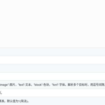
"image"-图片，"text"-文本，"block"-色块，"font"-字体。解析多个目标时，用
求。
准。默认值为1(简洁)。