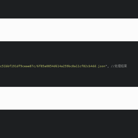
c51bbf191df9ceae87c/6f85a0854d614a259bc8a11cf82cb4dd.
json
"
, 
//处理结果