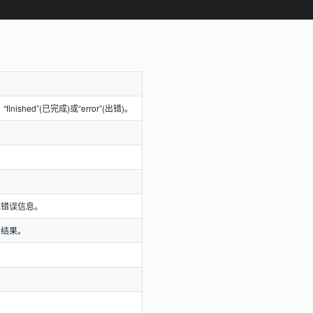
nished”(已完成)或“error”(出错)。
或错误信息。
和结果。