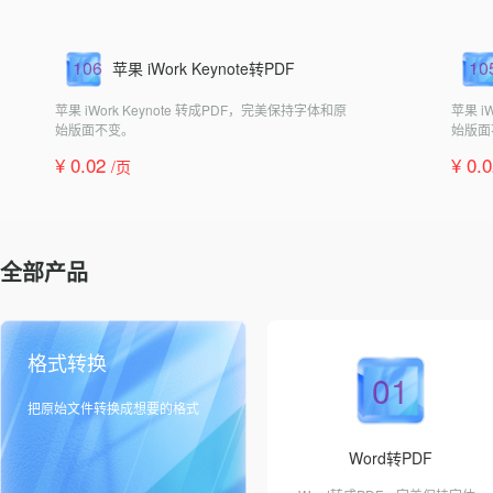
106
10
苹果 iWork Keynote转PDF
苹果 iWork Keynote 转成PDF，完美保持字体和原
苹果 i
始版面不变。
始版面
¥ 0.02
¥ 0.
/页
全部产品
格式转换
01
把原始文件转换成想要的格式
Word转PDF