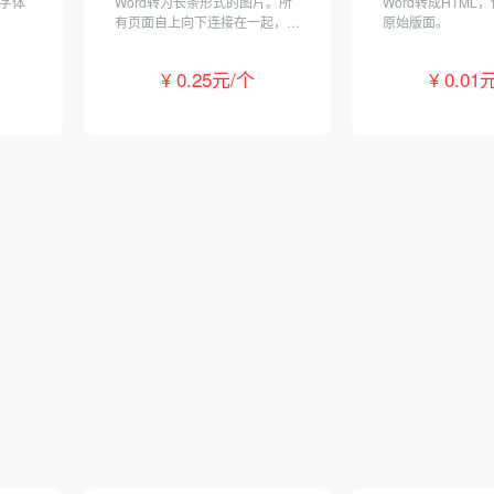
持字体
Word转为长条形式的图片。所
Word转成HTML
有页面自上向下连接在一起，可
原始版面。
智能去除页间空白。最多支
持 50 页。
¥ 0.25元/个
¥ 0.01