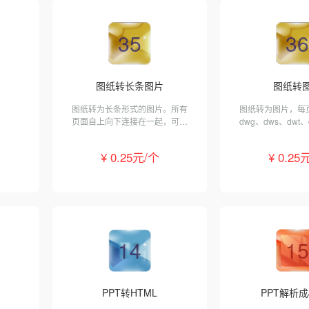
35
36
图纸转长条图片
图纸转
图纸转为长条形式的图片。所有
图纸转为图片，每
页面自上向下连接在一起，可智
dwg、dws、dwt、
能去除页间空白。支持dwg、
式。
dws、dwt、dxf和pdf格式。
¥ 0.25元/个
¥ 0.25
14
15
PPT转HTML
PPT解析成