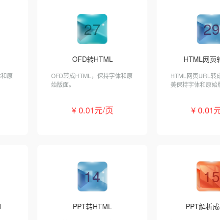
27
29
OFD转HTML
HTML网页转
体和原
OFD转成HTML，保持字体和原
HTML网页URL转
始版面。
美保持字体和原始
¥ 0.01元/页
¥ 0.01
14
15
N
PPT转HTML
PPT解析成