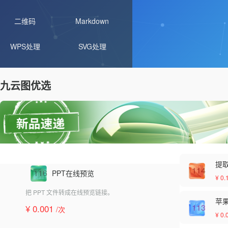
二维码
Markdown
WPS处理
SVG处理
九云图优选
提
114
116
PPT在线预览
¥ 0.
把 PPT 文件转成在线预览链接。
苹果 
113
¥ 0.001
/次
¥ 0.