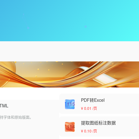
PDF转Excel
115
HTML
¥ 0.01
/页
，保持字体和原始版面。
提取图纸标注数据
114
¥ 0.10
/页