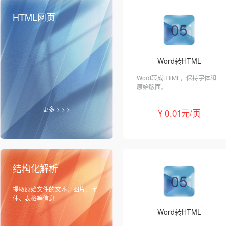
HTML网页
05
Word转HTML
Word转成HTML，保持字体和
原始版面。
更多 > > >
¥ 0.01元/页
结构化解析
05
提取原始文件的文本、图片、字
体、表格等信息
Word转HTML