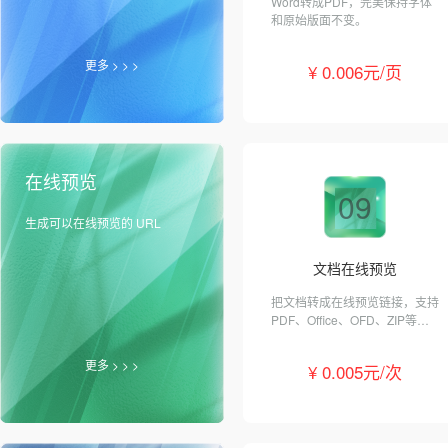
Word转成PDF，完美保持字体
和原始版面不变。
更多 > > >
¥ 0.006元/页
在线预览
09
生成可以在线预览的 URL
文档在线预览
把文档转成在线预览链接，支持
PDF、Office、OFD、ZIP等格
式。
更多 > > >
¥ 0.005元/次