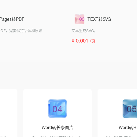
103
 Pages转PDF
TEXT转SVG
s转成PDF，完美保持字体和原始
文本生成SVG。
¥ 0.001
/页
04
05
Word转长条图片
Word转H