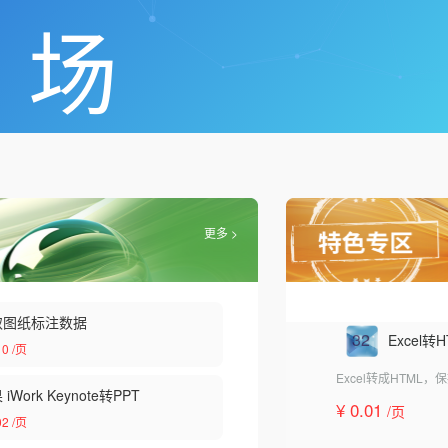
场
更多 >
取图纸标注数据
32
Excel转
10
/页
Excel转成HTML
iWork Keynote转PPT
¥ 0.01
/页
02
/页