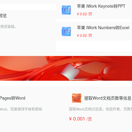
苹果 iWork Keynote转PPT
113
¥ 0.02
/页
预览
在线预览链接。
苹果 iWork Numbers转Excel
112
¥ 0.02
/页
107
 Pages转Word
提取Word文档页数等信息
转成Word，完美保持字体和原始
提取Word文档元信息，包括作者、页数
¥ 0.001
/页