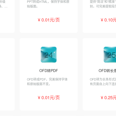
解析级
PPT转成HTML，保持字体和原
提供“简洁”和“精准
格、图
始版面。
别，可完美提取段
片、字体、颜色等
¥ 0.01元/页
¥ 0.10
24
25
OFD转PDF
OFD转长
OFD转成PDF，完美保持字体
OFD转为长条形式
和原始版面不变。
有页面自上向下连
智能去除页间空白
持 50 页。
¥ 0.01元/页
¥ 0.25